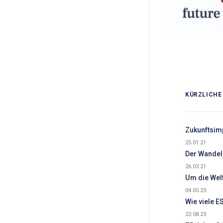
KÜRZLICHE
Zukunftsim
25.01.21
Der Wandel 
26.03.21
Um die Welt
04.05.23
Wie viele E
22.08.23