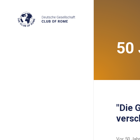
50 
"Die 
versc
Vor 50 Jahr