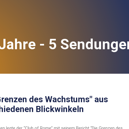
Jahre - 5 Sendunge
Grenzen des Wachstums" aus
hiedenen Blickwinkeln
en legte der “Club of Rome” mit seinem Bericht “Die Grenzen des