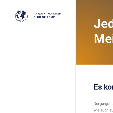
Jed
Mei
Es ko
Der jüngst e
wie auch au