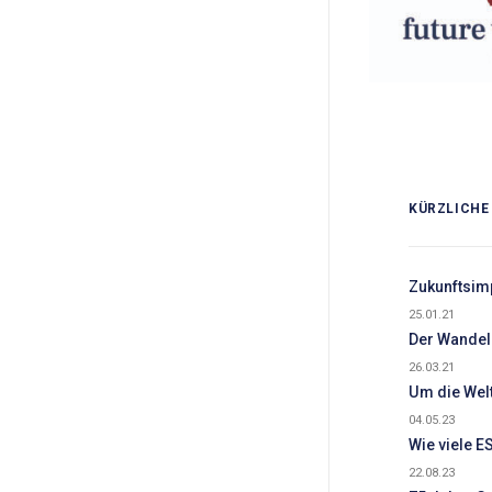
KÜRZLICHE
Zukunftsim
25.01.21
Der Wandel 
26.03.21
Um die Welt
04.05.23
Wie viele E
22.08.23