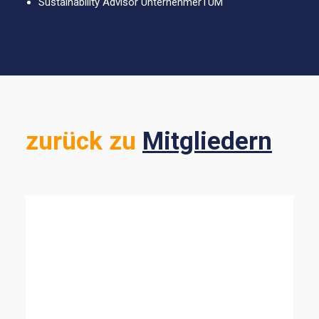
Sustainability Advisor UnternehmerTUM
zurück zu
Mitgliedern
ALLE ANZEIGEN
ENERGIE & MOBILITÄT
SUSTAINABLE FINANCE
NATURWISSENSCHAFTEN
DEMOKRATIE & RECHT
MINDSET & LEADERSHIP
BILDUNG
NACHHALTIGKEIT IN UNTERNEHMEN
STRATEGIE & KOMMUNIKATION
NGO & ZIVILGESELLSCHAFT