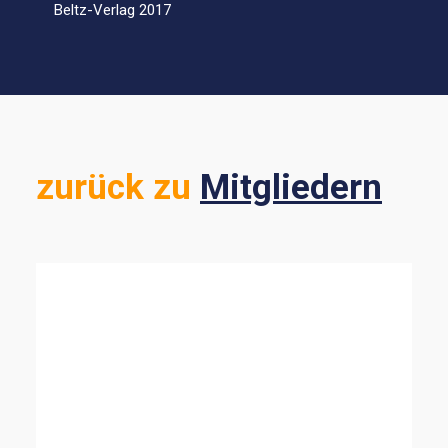
Beltz-Verlag 2017
zurück zu
Mitgliedern
ALLE ANZEIGEN
ENERGIE & MOBILITÄT
SUSTAINABLE FINANCE
NATURWISSENSCHAFTEN
DEMOKRATIE & RECHT
MINDSET & LEADERSHIP
BILDUNG
NACHHALTIGKEIT IN UNTERNEHMEN
STRATEGIE & KOMMUNIKATION
NGO & ZIVILGESELLSCHAFT