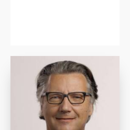
SUSTAINABLE FINANCE
NATURWISSENSCHAFTEN
DEMOKRATIE & RECHT
MINDSET & LEADERSHIP
BILDUNG
NACHHALTIGKEIT IN UNTERNEHMEN
STRATEGIE & KOMMUNIKATION
NGO & ZIVILGESELLSCHAFT