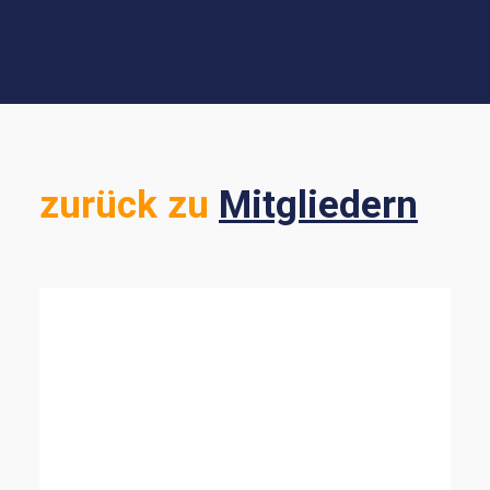
zurück zu
Mitgliedern
ALLE ANZEIGEN
ENERGIE & MOBILITÄT
SUSTAINABLE FINANCE
NATURWISSENSCHAFTEN
DEMOKRATIE & RECHT
MINDSET & LEADERSHIP
BILDUNG
NACHHALTIGKEIT IN UNTERNEHMEN
STRATEGIE & KOMMUNIKATION
NGO & ZIVILGESELLSCHAFT