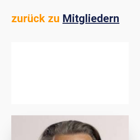
zurück zu
Mitgliedern
ALLE ANZEIGEN
ENERGIE & MOBILITÄT
SUSTAINABLE FINANCE
NATURWISSENSCHAFTEN
DEMOKRATIE & RECHT
MINDSET & LEADERSHIP
BILDUNG
NACHHALTIGKEIT IN UNTERNEHMEN
STRATEGIE & KOMMUNIKATION
NGO & ZIVILGESELLSCHAFT